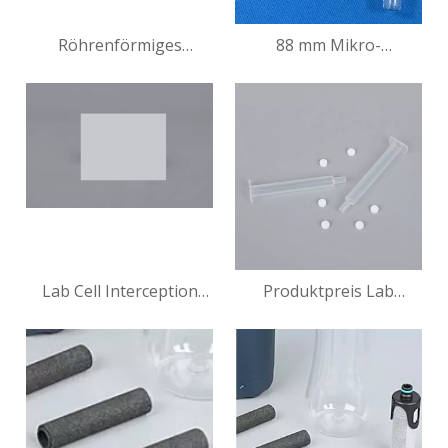
Röhrenförmiges
88 mm Mikro-
Mikrofiltrationsmembranmodul
Sicherheitsventil aus
für KH72MO113
industriellem Kunststoff
Lab Cell Interception
Produktpreis Lab
Plate – Anpassbares
Einzelne 6-ml-
Produkt
Pipettenspitze