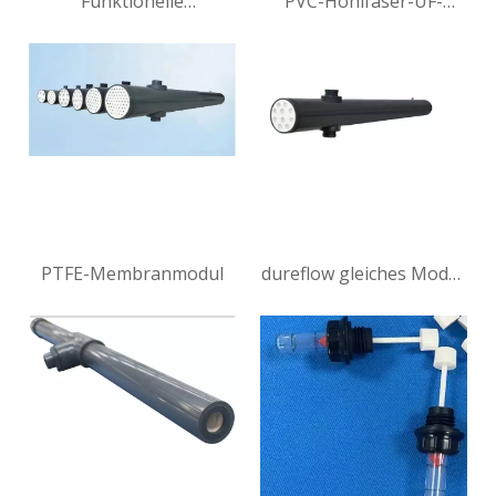
Funktionelle
PVC-Hohlfaser-UF-
Kohlefilterpatrone zur
Membranmodul zur
Entfernung von Chlor
Wasserfiltration und
und Fluorid
Grauwasserrecycling-
Flüssigkeitstrennung
PTFE-Membranmodul
dureflow gleiches Modell
0,5 Zoll PVDF-
Membranmodul für
Industrieabwasser