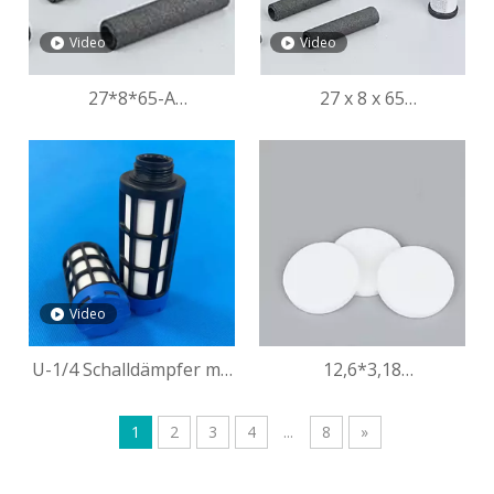
Video
Video
27*8*65-A
27 x 8 x 65
Kartonfaserfilter zur
herkömmlicher
Flourinentfernung
Wasserfilter mit hoher
Filtration
Video
U-1/4 Schalldämpfer mit
12,6*3,18
Geräuschunterdrückung
Maßgeschneiderte
gesinterte poröse
1
2
3
4
...
8
»
Kunststofffilterscheibe