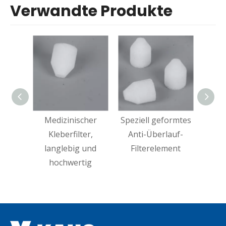
Verwandte Produkte
Medizinischer
Speziell geformtes
Falt
Kleberfilter,
Anti-Überlauf-
für 
langlebig und
Filterelement
hochwertig