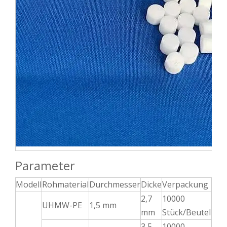
Parameter
Modell
Rohmaterial
Durchmesser
Dicke
Verpackung
2,7
10000
UHMW-PE
1,5 mm
mm
Stück/Beutel
3,5
10000