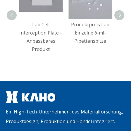
Lab Cell
Produktpreis Lab
Me
Interception Plate –
Einzelne 6-ml-
Labor
Anpassbares
Pipettenspitze
Produkt
Ein High-Tech-Unternehmen, das Materialforschung,
Produktdesign, Produktion und Handel integriert.