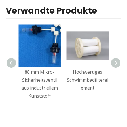
Verwandte Produkte
88 mm Mikro-
Hochwertiges
An
Sicherheitsventil
Schwimmbadfilterel
Leitu
aus industriellem
ement
re
Kunststoff